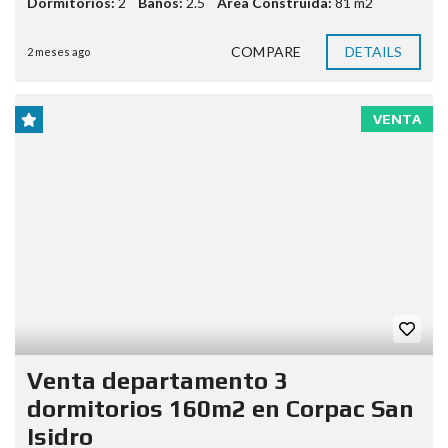
Dormitorios:
2
Baños:
2.5
Area Construída:
81 m2
COMPARE
DETAILS
2 meses ago
VENTA
Venta departamento 3
dormitorios 160m2 en Corpac San
Isidro