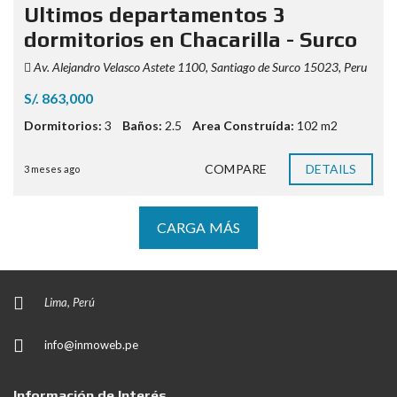
Ultimos departamentos 3
dormitorios en Chacarilla - Surco
Av. Alejandro Velasco Astete 1100, Santiago de Surco 15023, Peru
S/. 863,000
Dormitorios:
3
Baños:
2.5
Area Construída:
102 m2
COMPARE
DETAILS
3 meses ago
CARGA MÁS
Lima, Perú
info@inmoweb.pe
Información de Interés