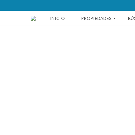
INICIO
PROPIEDADES
BÚ
C
D
A
I
S
S
A
T
S
R
I
T
D
O
E
S
P
D
A
E
R
P
T
E
A
R
M
Ú
E
N
T
C
O
A