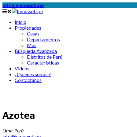
info@inmoweb.pe
Inicio
Propiedades
Casas
Departamentos
Más
Búsqueda Avanzada
Distritos de Perú
Características
Videos
¿Quiénes somos?
Contáctanos
Azotea
Lima, Perú
info@inmoweb.pe