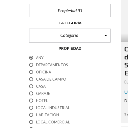
S
R
A
C
M
T
Á
E
CATEGORÍA
S
R
Í
Categoría
S
T
I
C
PROPIEDAD
C
A
d
ANY
S
S
DEPARTAMENTOS
E
OFICINA
CASA DE CAMPO
CASA
U
GARAJE
HOTEL
D
LOCAL INDUSTRIAL
3 
HABITACIÓN
LOCAL COMERCIAL