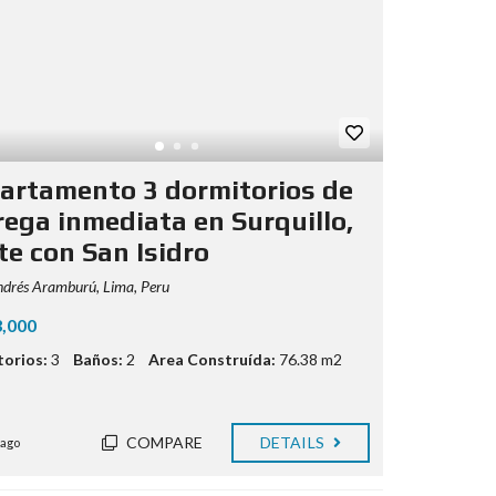
artamento 3 dormitorios de
rega inmediata en Surquillo,
te con San Isidro
drés Aramburú, Lima, Peru
3,000
orios:
3
Baños:
2
Area Construída:
76.38 m2
COMPARE
DETAILS
 ago