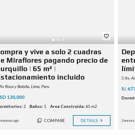
ompra y vive a solo 2 cuadras
Dep
e Miraflores pagando precio de
ent
urquillo | 65 m² |
lími
stacionamiento incluido
Av. An
Av Roca y Boloña, Lima, Peru
S/. 67
SD 120,000
Dormit
ormitorios:
2
Baños:
1
Area Construída:
65 m2
COMPARE
DETAILS
semanas ago
2 meses