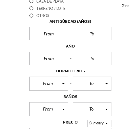
CASA DE PLAYA
2 r
TERRENO / LOTE
OTROS
ANTIGÜEDAD (AÑOS)
AÑO
DORMITORIOS
From
To
BAÑOS
From
To
PRECIO
Currency