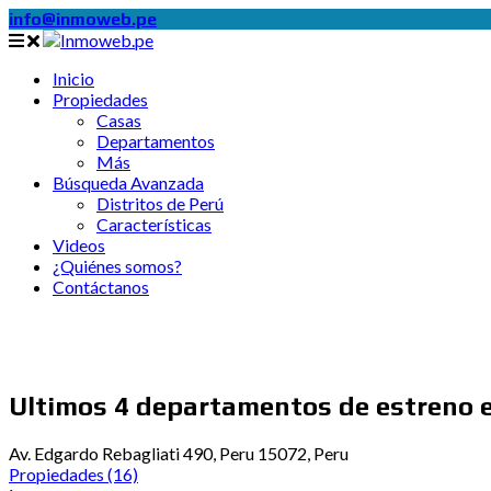
info@inmoweb.pe
Inicio
Propiedades
Casas
Departamentos
Más
Búsqueda Avanzada
Distritos de Perú
Características
Videos
¿Quiénes somos?
Contáctanos
Ultimos 4 departamentos de estreno 
Av. Edgardo Rebagliati 490, Peru 15072, Peru
Propiedades
(16)