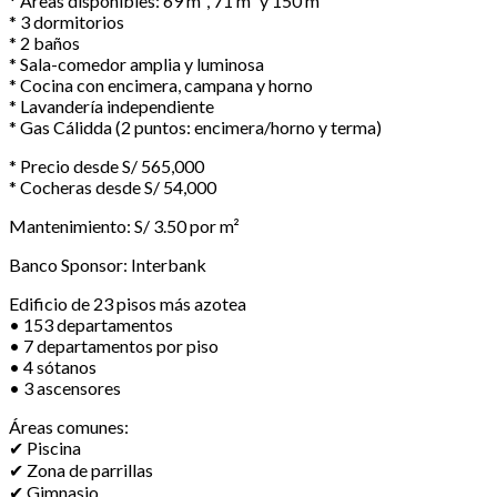
* Áreas disponibles: 69 m², 71 m² y 150 m²
* 3 dormitorios
* 2 baños
* Sala-comedor amplia y luminosa
* Cocina con encimera, campana y horno
* Lavandería independiente
* Gas Cálidda (2 puntos: encimera/horno y terma)
* Precio desde S/ 565,000
* Cocheras desde S/ 54,000
Mantenimiento: S/ 3.50 por m²
Banco Sponsor: Interbank
Edificio de 23 pisos más azotea
• 153 departamentos
• 7 departamentos por piso
• 4 sótanos
• 3 ascensores
Áreas comunes:
✔ Piscina
✔ Zona de parrillas
✔ Gimnasio